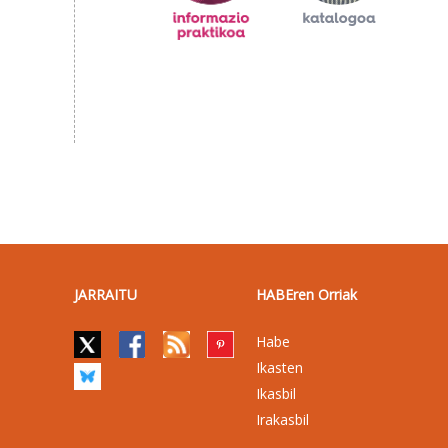
JARRAITU
HABEren Orriak
Habe
Ikasten
Ikasbil
Irakasbil