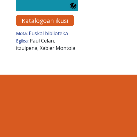
Katalogoan ikusi
Euskal biblioteka
Mota:
Paul Celan,
Egilea:
itzulpena, Xabier Montoia