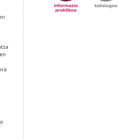
en
ntza
ten
era
do