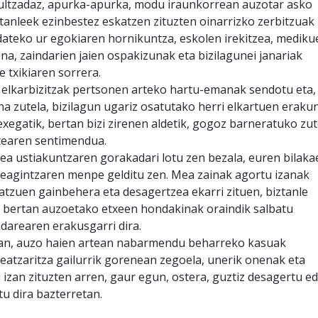
ultzadaz, apurka-apurka, modu iraunkorrean auzotar asko
ztanleek ezinbestez eskatzen zituzten oinarrizko zerbitzuak
dateko ur egokiaren hornikuntza, eskolen irekitzea, mediku
ena, zaindarien jaien ospakizunak eta bizilagunei janariak
 txikiaren sorrera.
elkarbizitzak pertsonen arteko hartu-emanak sendotu eta,
a zutela, bizilagun ugariz osatutako herri elkartuen eraku
exegatik, bertan bizi zirenen aldetik, gogoz barneratuko zu
tearen sentimendua.
ea ustiakuntzaren gorakadari lotu zen bezala, euren bilaka
eagintzaren menpe gelditu zen. Mea zainak agortu izanak
atzuen gainbehera eta desagertzea ekarri zituen, biztanle
ta bertan auzoetako etxeen hondakinak oraindik salbatu
arearen erakusgarri dira.
tan, auzo haien artean nabarmendu beharreko kasuak
eatzaritza gailurrik gorenean zegoela, unerik onenak eta
izan zituzten arren, gaur egun, ostera, guztiz desagertu e
u dira bazterretan.