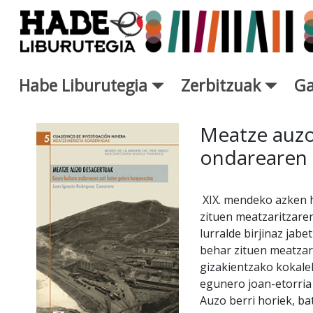
Eduki nagusira joan
Habe Liburutegia
Zerbitzuak
Ga
Eskuratu berriak Fitxa - Libur
Meatze auzo
ondarearen 
XIX. mendeko azken h
zituen meatzaritzare
lurralde birjinaz jabe
behar zituen meatzari
gizakientzako kokale
egunero joan-etorria
Auzo berri horiek, b