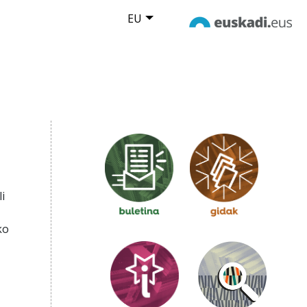
EU
i
ko