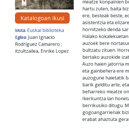
meatze konpainien b
hartu zuten, baita bi
ere, besteak beste, e
Katalogoan ikusi
asistentzia eta elizar
hornitzeko denda sare
Euskal biblioteka
Mota:
Halako kokalekuetan 
Juan Ignacio
Egilea:
auzoek bere nortasun
Rodríguez Camarero ;
bultzatu zituen. Horr
itzultzailea, Enrike Lopez
bertako auzokide iza
Auzo haien jatorria m
eta gainbehera ere m
auzogune haietatik b
barik gelditu arte, e
beharreko meatze ond
Ikerkuntza lan hone
berrikusiko ditugu. M
gogoangarrienak bizi 
erabat ahaztuta gerat