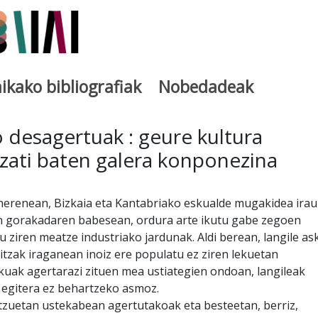
ikako bibliografiak
Nobedadeak
utegia
 desagertuak : geure kultura
zati baten galera konponezina
erenean, Bizkaia eta Kantabriako eskualde mugakidea iraul
n gorakadaren babesean, ordura arte ikutu gabe zegoen
tu ziren meatze industriako jardunak. Aldi berean, langile as
tzak iraganean inoiz ere populatu ez ziren lekuetan
kuak agertarazi zituen mea ustiategien ondoan, langileak
 egitera ez behartzeko asmoz.
atzuetan ustekabean agertutakoak eta besteetan, berriz,