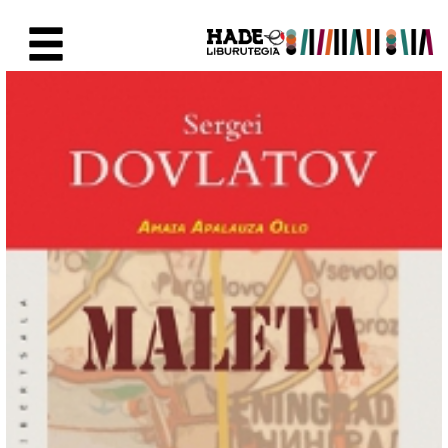
Eduki nagusira joan
Eskuratu berriak Fitxa - Liburu