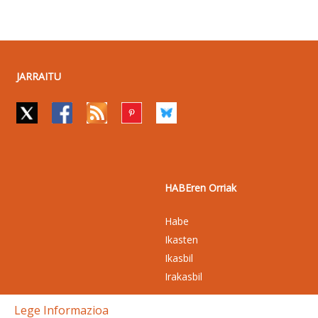
JARRAITU
HABEren Orriak
Habe
Ikasten
Ikasbil
Irakasbil
Lege Informazioa