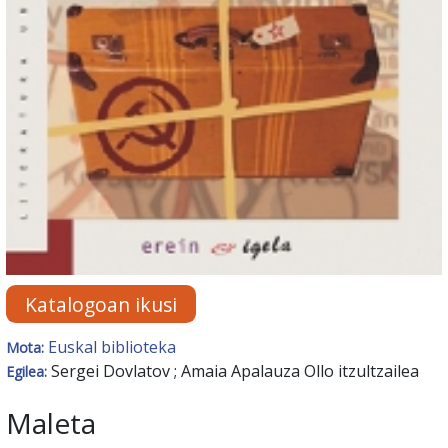
Katalogoan ikusi
Euskal biblioteka
Mota:
Sergei Dovlatov ; Amaia Apalauza Ollo itzultzailea
Egilea:
Maleta