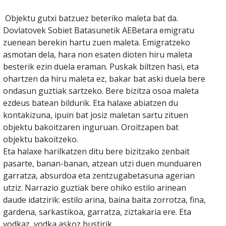
Objektu gutxi batzuez beteriko maleta bat da.
Dovlatovek Sobiet Batasunetik AEBetara emigratu
zuenean berekin hartu zuen maleta. Emigratzeko
asmotan dela, hara non esaten dioten hiru maleta
besterik ezin duela eraman. Puskak biltzen hasi, eta
ohartzen da hiru maleta ez, bakar bat aski duela bere
ondasun guztiak sartzeko. Bere bizitza osoa maleta
ezdeus batean bildurik. Eta halaxe abiatzen du
kontakizuna, ipuin bat josiz maletan sartu zituen
objektu bakoitzaren inguruan. Oroitzapen bat
objektu bakoitzeko.
Eta halaxe harilkatzen ditu bere bizitzako zenbait
pasarte, banan-banan, atzean utzi duen munduaren
garratza, absurdoa eta zentzugabetasuna agerian
utziz. Narrazio guztiak bere ohiko estilo arinean
daude idatzirik: estilo arina, baina baita zorrotza, fina,
gardena, sarkastikoa, garratza, ziztakaria ere. Eta
vodkaz, vodka askoz bustirik.