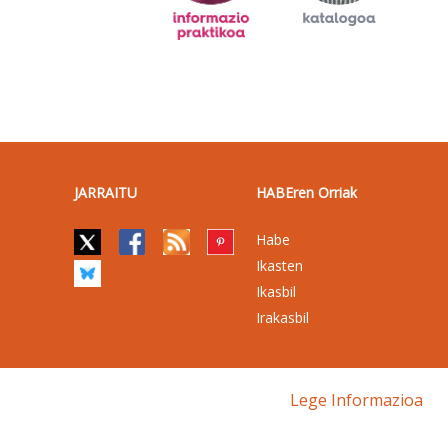
JARRAITU
HABEren Orriak
Habe
Ikasten
Ikasbil
Irakasbil
Lege Informazioa