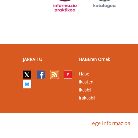
JARRAITU
HABEren Orriak
Habe
Ikasten
Ikasbil
Irakasbil
Lege Informazioa