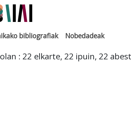
ikako bibliografiak
Nobedadeak
utegia
lan : 22 elkarte, 22 ipuin, 22 abest