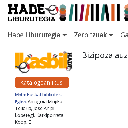
Eduki nagusira joan
Habe Liburutegia
Zerbitzuak
Ga
Eskuratu berriak Fitxa - Libur
Bizipoza auzo
Katalogoan ikusi
Euskal biblioteka
Mota:
Amagoia Mujika
Egilea:
Telleria, Jose Anjel
Lopetegi, Katxiporreta
Koop. E