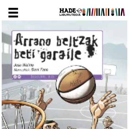
Eduki nagusira joan
Eskuratu berriak Fitxa - Liburu