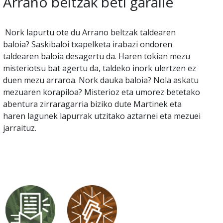
Arrano beltzak beti garaile
Nork lapurtu ote du Arrano beltzak taldearen
baloia? Saskibaloi txapelketa irabazi ondoren
taldearen baloia desagertu da. Haren tokian mezu
misteriotsu bat agertu da, taldeko inork ulertzen ez
duen mezu arraroa. Nork dauka baloia? Nola askatu
mezuaren korapiloa? Misterioz eta umorez betetako
abentura zirraragarria biziko dute Martinek eta
haren lagunek lapurrak utzitako aztarnei eta mezuei
jarraituz.