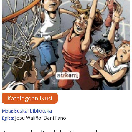
Katalogoan ikusi
Euskal biblioteka
Mota:
Josu Waliño, Dani Fano
Egilea: