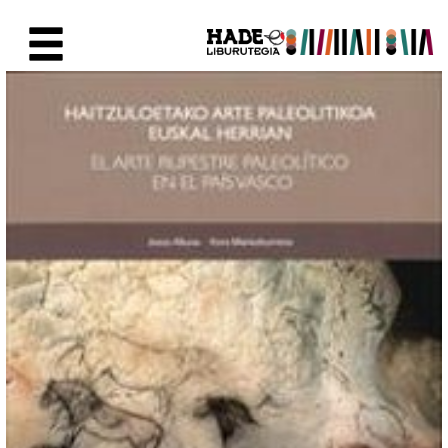
Eduki nagusira joan
Eskuratu berriak Fitxa - Liburu