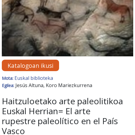
Katalogoan ikusi
Euskal biblioteka
Mota:
Jesús Altuna, Koro Mariezkurrena
Egilea:
Haitzuloetako arte paleolitikoa
Euskal Herrian= El arte
rupestre paleolítico en el País
Vasco