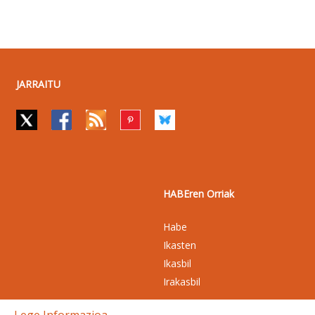
JARRAITU
HABEren Orriak
Habe
Ikasten
Ikasbil
Irakasbil