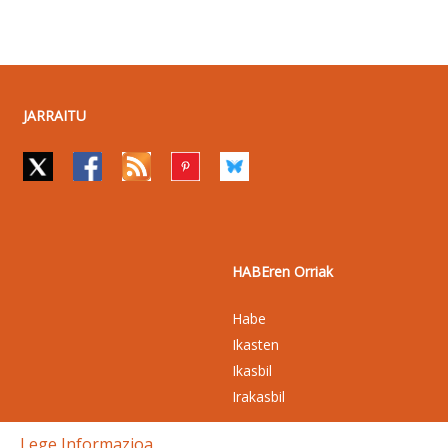
JARRAITU
HABEren Orriak
Habe
Ikasten
Ikasbil
Irakasbil
Lege Informazioa