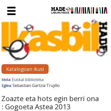
Eduki nagusira joan
Eskuratu berriak Fitxa - Liburu
Katalogoan ikusi
Euskal biblioteka
Mota:
Sebastian Gartzia Trujillo
Egilea:
Zoazte eta hots egin berri ona
: Gogoeta Astea 2013