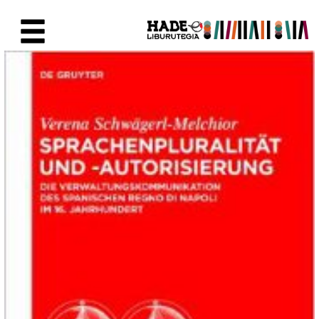
Eduki nagusira joan
Eskuratu berriak Fitxa - Liburu