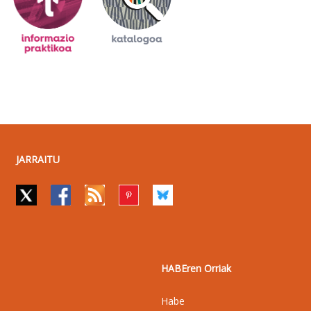
JARRAITU
HABEren Orriak
Habe