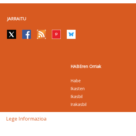
JARRAITU
HABEren Orriak
Habe
Ikasten
Ikasbil
Irakasbil
Lege Informazioa