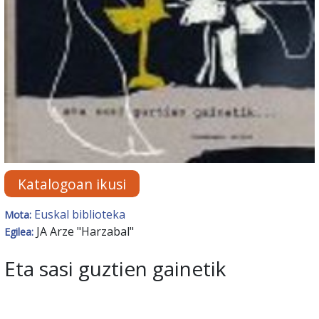
Katalogoan ikusi
Euskal biblioteka
Mota:
JA Arze "Harzabal"
Egilea:
Eta sasi guztien gainetik