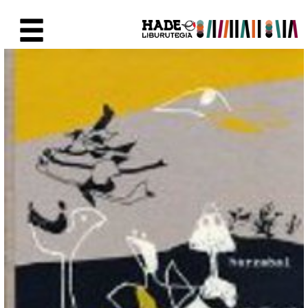
Eduki nagusira joan
Eskuratu berriak Fitxa - Liburu