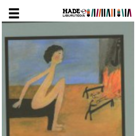
Eduki nagusira joan
Eskuratu berriak Fitxa - Liburu