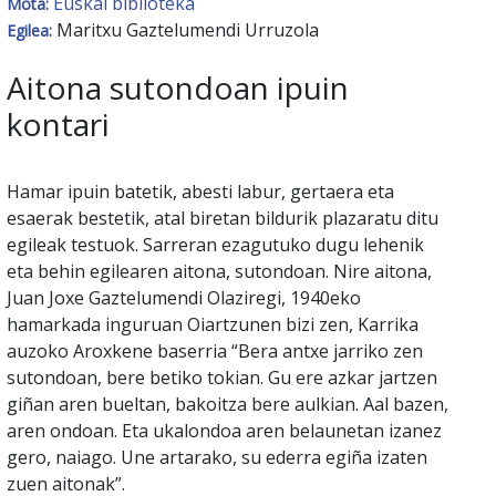
Euskal biblioteka
Mota:
Maritxu Gaztelumendi Urruzola
Egilea:
Aitona sutondoan ipuin
kontari
Hamar ipuin batetik, abesti labur, gertaera eta
esaerak bestetik, atal biretan bildurik plazaratu ditu
egileak testuok. Sarreran ezagutuko dugu lehenik
eta behin egilearen aitona, sutondoan. Nire aitona,
Juan Joxe Gaztelumendi Olaziregi, 1940eko
hamarkada inguruan Oiartzunen bizi zen, Karrika
auzoko Aroxkene baserria “Bera antxe jarriko zen
sutondoan, bere betiko tokian. Gu ere azkar jartzen
giñan aren bueltan, bakoitza bere aulkian. Aal bazen,
aren ondoan. Eta ukalondoa aren belaunetan izanez
gero, naiago. Une artarako, su ederra egiña izaten
zuen aitonak”.