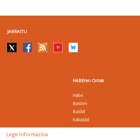
JARRAITU
HABEren Orriak
Habe
Ikasten
Ikasbil
Irakasbil
Lege Informazioa