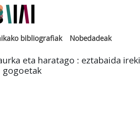
ikako bibliografiak
Nobedadeak
utegia
aurka eta haratago : eztabaida irek
o gogoetak