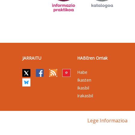
JARRAITU
HABEren Orriak
Habe
Ikasten
Ikasbil
Irakasbil
Lege Informazioa