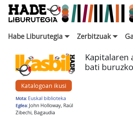
Eduki nagusira joan
Habe Liburutegia
Zerbitzuak
Ga
Eskuratu berriak Fitxa - Libur
Kapitalaren 
bati buruzk
Katalogoan ikusi
Euskal biblioteka
Mota:
John Holloway, Raúl
Egilea:
Zibechi, Bagaudia