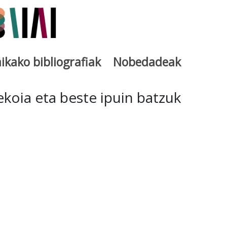
ikako bibliografiak
Nobedadeak
utegia
ekoia eta beste ipuin batzuk