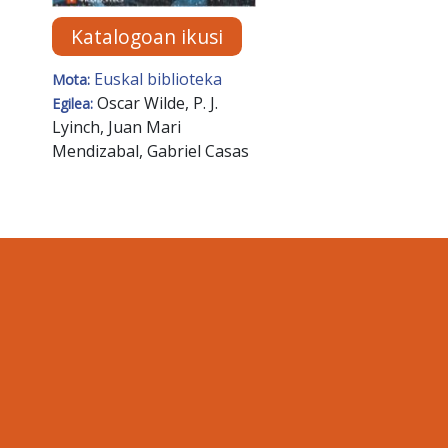
Katalogoan ikusi
Euskal biblioteka
Mota:
Oscar Wilde, P. J.
Egilea:
Lyinch, Juan Mari
Mendizabal, Gabriel Casas