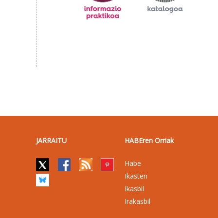
JARRAITU
HABEren Orriak
Habe
Ikasten
Ikasbil
Irakasbil