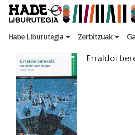
Eduki nagusira joan
Habe Liburutegia
Zerbitzuak
Ga
Eskuratu berriak Fitxa - Libur
Erraldoi ber