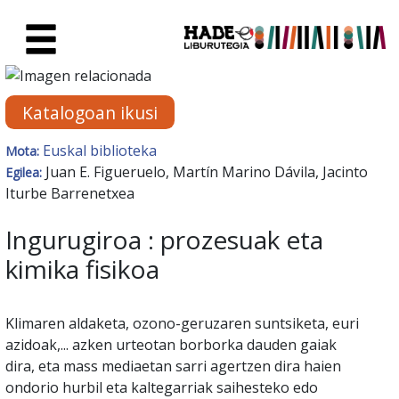
Eduki nagusira joan
Eskuratu berriak Fitxa - Liburu
Katalogoan ikusi
Euskal biblioteka
Mota:
Juan E. Figueruelo, Martín Marino Dávila, Jacinto
Egilea:
Iturbe Barrenetxea
Ingurugiroa : prozesuak eta
kimika fisikoa
Klimaren aldaketa, ozono-geruzaren suntsiketa, euri
azidoak,... azken urteotan borborka dauden gaiak
dira, eta mass mediaetan sarri agertzen dira haien
ondorio hurbil eta kaltegarriak saihesteko edo