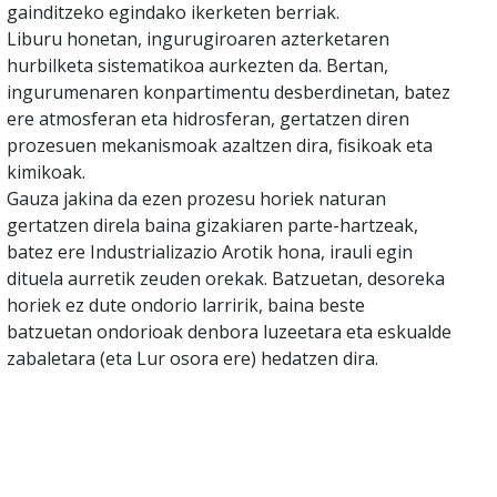
gainditzeko egindako ikerketen berriak.
Liburu honetan, ingurugiroaren azterketaren
hurbilketa sistematikoa aurkezten da. Bertan,
ingurumenaren konpartimentu desberdinetan, batez
ere atmosferan eta hidrosferan, gertatzen diren
prozesuen mekanismoak azaltzen dira, fisikoak eta
kimikoak.
Gauza jakina da ezen prozesu horiek naturan
gertatzen direla baina gizakiaren parte-hartzeak,
batez ere Industrializazio Arotik hona, irauli egin
dituela aurretik zeuden orekak. Batzuetan, desoreka
horiek ez dute ondorio larririk, baina beste
batzuetan ondorioak denbora luzeetara eta eskualde
zabaletara (eta Lur osora ere) hedatzen dira.