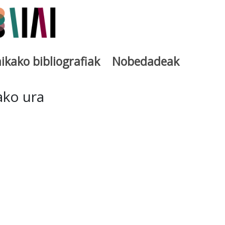
ikako bibliografiak
Nobedadeak
utegia
ako ura