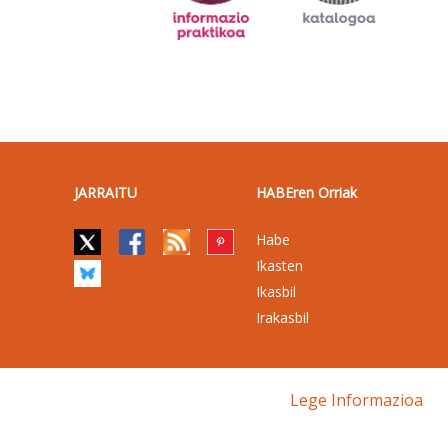
JARRAITU
HABEren Orriak
Habe
Ikasten
Ikasbil
Irakasbil
Lege Informazioa