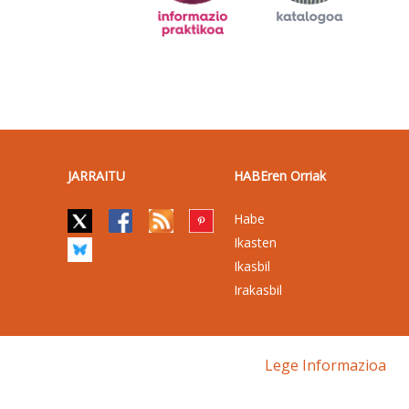
JARRAITU
HABEren Orriak
Habe
Ikasten
Ikasbil
Irakasbil
Lege Informazioa