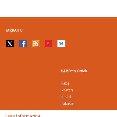
JARRAITU
HABEren Orriak
Habe
Ikasten
Ikasbil
Irakasbil
Lege Informazioa