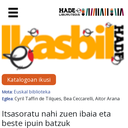
Eduki nagusira joan
Eskuratu berriak Fitxa - Liburu
Katalogoan ikusi
Euskal biblioteka
Mota:
Cyril Taffin de Tilques, Bea Ceccarelli, Aitor Arana
Egilea:
Itsasoratu nahi zuen ibaia eta
beste ipuin batzuk