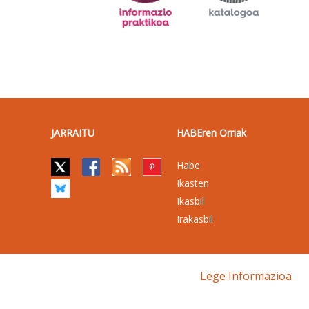
JARRAITU
HABEren Orriak
Habe
Ikasten
Ikasbil
Irakasbil
Lege Informazioa