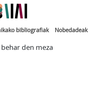
ikako bibliografiak
Nobedadeak
utegia
 behar den meza