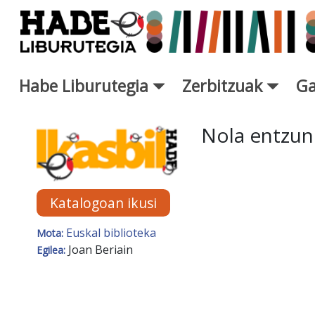
Eduki nagusira joan
Habe Liburutegia
Zerbitzuak
Ga
Eskuratu berriak Fitxa - Libur
Nola entzun
Katalogoan ikusi
Euskal biblioteka
Mota:
Joan Beriain
Egilea: