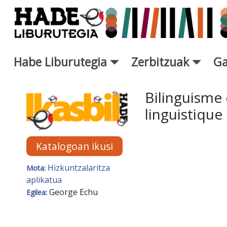
Eduki nagusira joan
Habe Liburutegia
Zerbitzuak
Ga
Eskuratu berriak Fitxa - Libur
Bilinguisme 
linguistique
Katalogoan ikusi
Hizkuntzalaritza
Mota:
aplikatua
George Echu
Egilea: