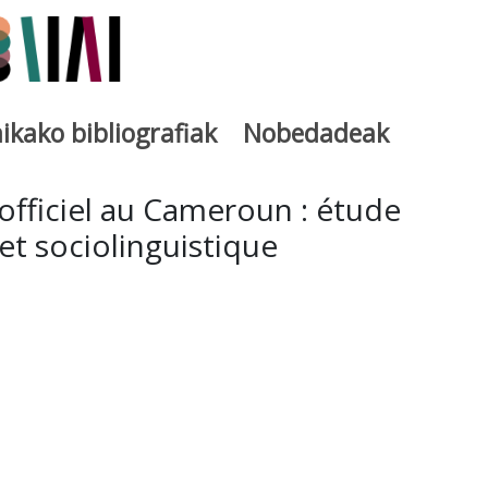
ikako bibliografiak
Nobedadeak
utegia
officiel au Cameroun : étude
 et sociolinguistique