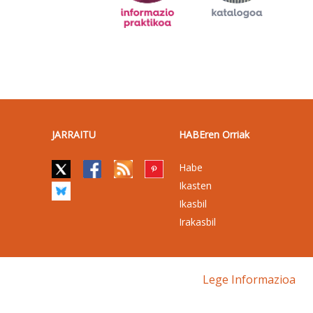
JARRAITU
HABEren Orriak
Habe
Ikasten
Ikasbil
Irakasbil
Lege Informazioa