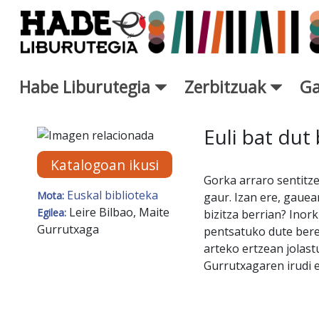
Eduki nagusira joan
Habe Liburutegia
Zerbitzuak
Ga
Eskuratu berriak Fitxa - Libur
Euli bat dut
Katalogoan ikusi
Gorka arraro sentitze
Euskal biblioteka
Mota:
gaur. Izan ere, gauea
Leire Bilbao, Maite
Egilea:
bizitza berrian? Ino
Gurrutxaga
pentsatuko dute bere 
arteko ertzean jolastu
Gurrutxagaren irudi e