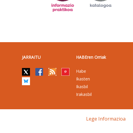
JARRAITU
HABEren Orriak
Habe
Ikasten
Ikasbil
Irakasbil
Lege Informazioa