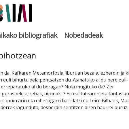
ikako bibliografiak
Nobedadeak
utegia
 bihotzean
n da. Kafkaren Metamorfosia liburuan bezala, ezberdin jaiki
n euli bihurtu dela pentsatzen du. Asmatuko al du bere euli-
rk erreparatuko al du beragan? Nola mugituko da? Zer
gurasoek, arrebak, aitonak...? Errealitatearen eta fantasia
z, ipuin arin eta dibertigarri bat idatzi du Leire Bilbaok, Mai
derrek lagunduta, desberdin sentitzen diren haurrei buruz.