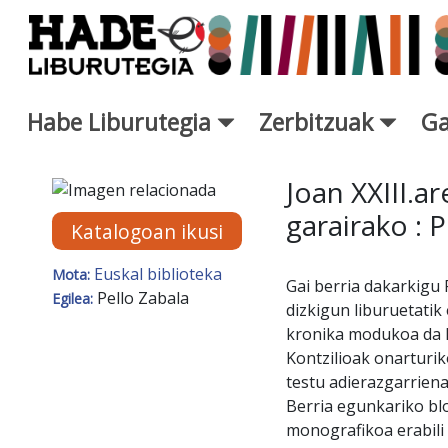
Eduki nagusira joan
Habe Liburutegia
Zerbitzuak
Ga
Eskuratu berriak Fitxa - Libur
Joan XXIII.a
garairako : 
Katalogoan ikusi
Euskal biblioteka
Mota:
Gai berria dakarkigu 
Pello Zabala
Egilea:
dizkigun liburuetatik 
kronika modukoa da ho
Kontzilioak onarturi
testu adierazgarriena
Berria egunkariko blo
monografikoa erabili 