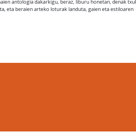
 haien antologia dakarkigu, beraz, liburu honetan, denak tx
ta, eta beraien arteko loturak landuta, gaien eta estiloaren