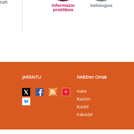
ukun
JARRAITU
HABEren Orriak
Habe
Ikasten
Ikasbil
Irakasbil