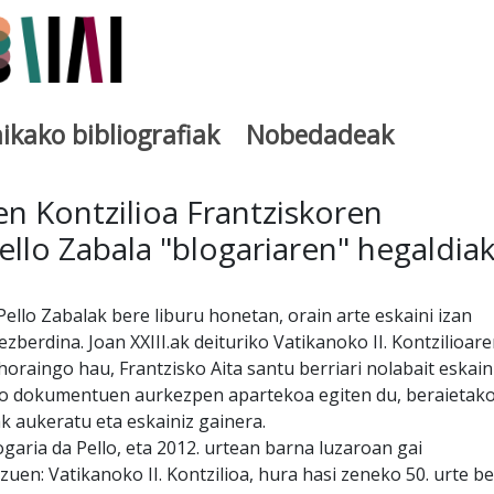
ikako bibliografiak
Nobedadeak
utegia
ren Kontzilioa Frantziskoren
Pello Zabala "blogariaren" hegaldia
Pello Zabalak bere liburu honetan, orain arte eskaini izan
ezberdina. Joan XXIII.ak deituriko Vatikanoko II. Kontzilioar
raingo hau, Frantzisko Aita santu berriari nolabait eskaini
ko dokumentuen aurkezpen apartekoa egiten du, beraietak
k aukeratu eta eskainiz gainera.
garia da Pello, eta 2012. urtean barna luzaroan gai
zuen: Vatikanoko II. Kontzilioa, hura hasi zeneko 50. urte be