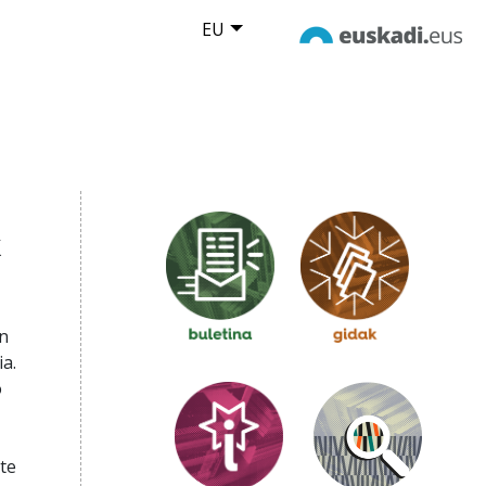
EU
k
en
a.
o
te