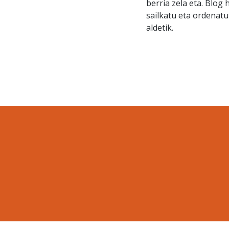
berria zela eta. Blog
sailkatu eta ordenatu
aldetik.