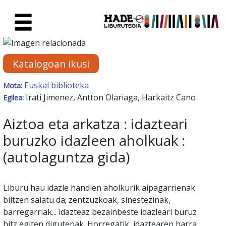
Eduki nagusira joan
Eskuratu berriak Fitxa - Liburu
Katalogoan ikusi
Euskal biblioteka
Mota:
Irati Jimenez, Antton Olariaga, Harkaitz Cano
Egilea:
Aiztoa eta arkatza : idazteari
buruzko idazleen aholkuak :
(autolaguntza gida)
Liburu hau idazle handien aholkurik aipagarrienak
biltzen saiatu da; zentzuzkoak, sinestezinak,
barregarriak... idazteaz bezainbeste idazleari buruz
hitz egiten digutenak. Horregatik, idaztearen harra