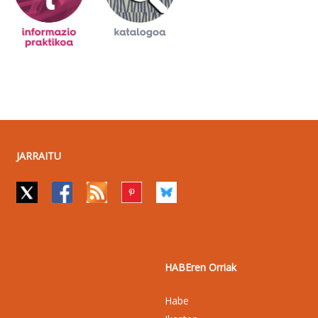
JARRAITU
HABEren Orriak
Habe