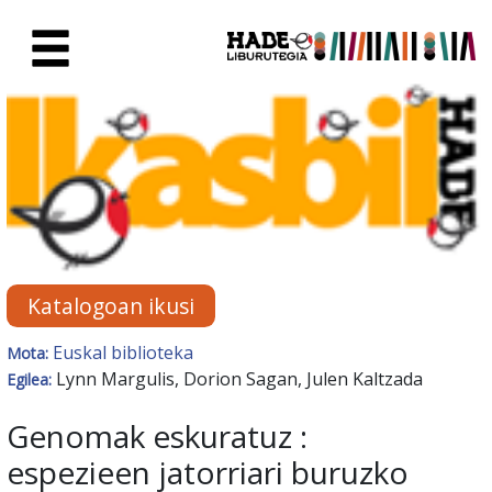
Eduki nagusira joan
Eskuratu berriak Fitxa - Liburu
Katalogoan ikusi
Euskal biblioteka
Mota:
Lynn Margulis, Dorion Sagan, Julen Kaltzada
Egilea:
Genomak eskuratuz :
espezieen jatorriari buruzko