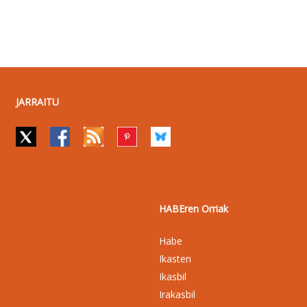
JARRAITU
HABEren Orriak
Habe
Ikasten
Ikasbil
Irakasbil