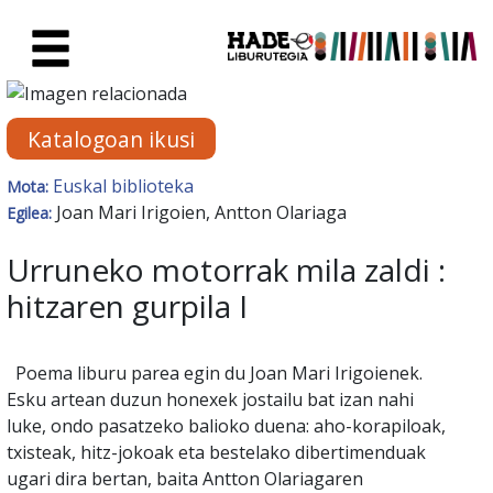
Eduki nagusira joan
Eskuratu berriak Fitxa - Liburu
Katalogoan ikusi
Euskal biblioteka
Mota:
Joan Mari Irigoien, Antton Olariaga
Egilea:
Urruneko motorrak mila zaldi :
hitzaren gurpila I
Poema liburu parea egin du Joan Mari Irigoienek.
Esku artean duzun honexek jostailu bat izan nahi
luke, ondo pasatzeko balioko duena: aho-korapiloak,
txisteak, hitz-jokoak eta bestelako dibertimenduak
ugari dira bertan, baita Antton Olariagaren