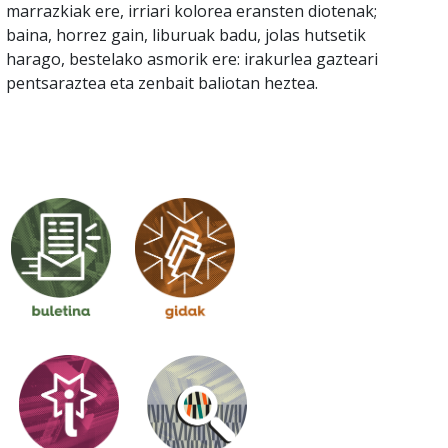
marrazkiak ere, irriari kolorea eransten diotenak;
baina, horrez gain, liburuak badu, jolas hutsetik
harago, bestelako asmorik ere: irakurlea gazteari
pentsaraztea eta zenbait baliotan heztea.