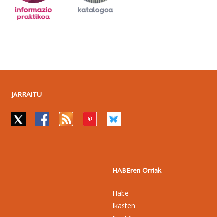
JARRAITU
HABEren Orriak
Habe
Ikasten