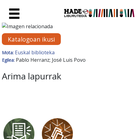
Eduki nagusira joan
Eskuratu berriak Fitxa - Liburu
Katalogoan ikusi
Euskal biblioteka
Mota:
Pablo Herranz; José Luis Povo
Egilea:
Arima lapurrak