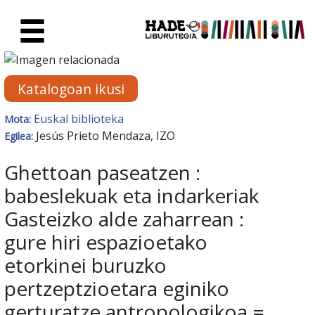
Eduki nagusira joan
Eskuratu berriak Fitxa - Liburu
Katalogoan ikusi
Euskal biblioteka
Mota:
Jesús Prieto Mendaza, IZO
Egilea:
Ghettoan paseatzen :
babeslekuak eta indarkeriak
Gasteizko alde zaharrean :
gure hiri espazioetako
etorkinei buruzko
pertzeptzioetara eginiko
gerturatze antropologikoa =