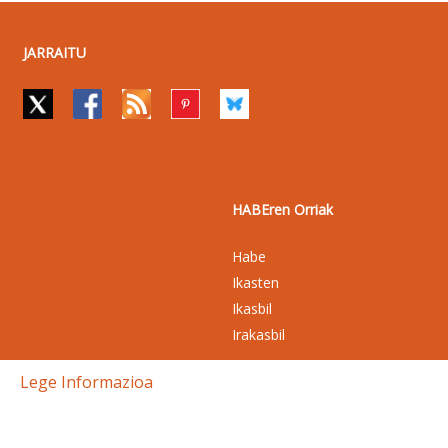
JARRAITU
HABEren Orriak
Habe
Ikasten
Ikasbil
Irakasbil
Lege Informazioa