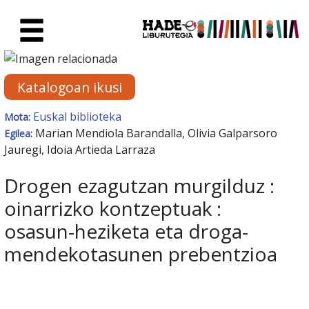
Eduki nagusira joan
Eskuratu berriak Fitxa - Liburu
Katalogoan ikusi
Euskal biblioteka
Mota:
Marian Mendiola Barandalla, Olivia Galparsoro
Egilea:
Jauregi, Idoia Artieda Larraza
Drogen ezagutzan murgilduz :
oinarrizko kontzeptuak :
osasun-heziketa eta droga-
mendekotasunen prebentzioa