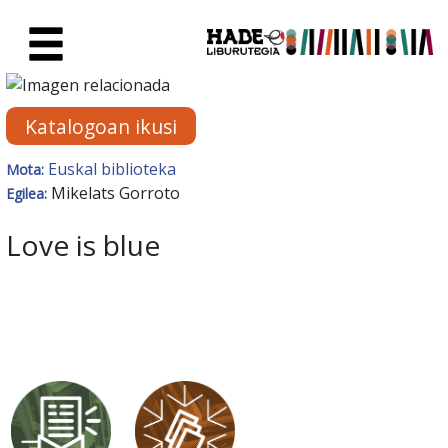
Eduki nagusira joan
Eskuratu berriak Fitxa - Liburu
Katalogoan ikusi
Euskal biblioteka
Mota:
Mikelats Gorroto
Egilea:
Love is blue