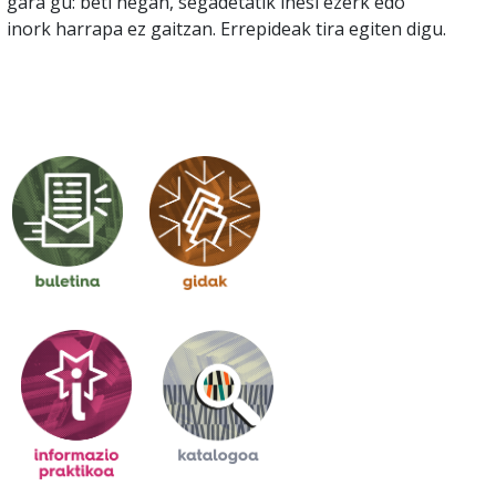
gara gu: beti hegan, segadetatik ihesi ezerk edo
inork harrapa ez gaitzan. Errepideak tira egiten digu.