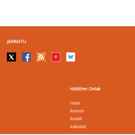
JARRAITU
HABEren Orriak
Habe
Ikasten
Ikasbil
Irakasbil