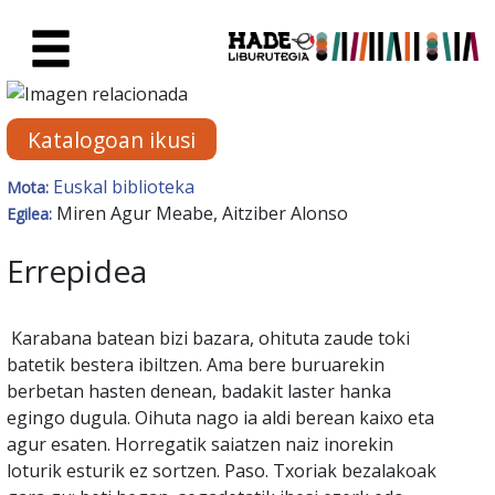
Eduki nagusira joan
Eskuratu berriak Fitxa - Liburu
Katalogoan ikusi
Euskal biblioteka
Mota:
Miren Agur Meabe, Aitziber Alonso
Egilea:
Errepidea
Karabana batean bizi bazara, ohituta zaude toki
batetik bestera ibiltzen. Ama bere buruarekin
berbetan hasten denean, badakit laster hanka
egingo dugula. Oihuta nago ia aldi berean kaixo eta
agur esaten. Horregatik saiatzen naiz inorekin
loturik esturik ez sortzen. Paso. Txoriak bezalakoak