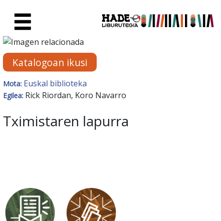
Eduki nagusira joan
Eskuratu berriak Fitxa - Liburu
Katalogoan ikusi
Euskal biblioteka
Mota:
Rick Riordan, Koro Navarro
Egilea:
Tximistaren lapurra