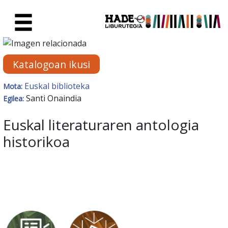
Eduki nagusira joan
Eskuratu berriak Fitxa - Liburu
Katalogoan ikusi
Euskal biblioteka
Mota:
Santi Onaindia
Egilea:
Euskal literaturaren antologia
historikoa