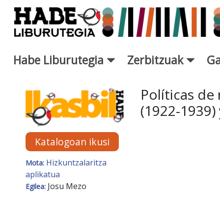
Eduki nagusira joan
Habe Liburutegia
Zerbitzuak
Ga
Eskuratu berriak Fitxa - Libur
Políticas de
(1922-1939) 
Katalogoan ikusi
Hizkuntzalaritza
Mota:
aplikatua
Josu Mezo
Egilea: