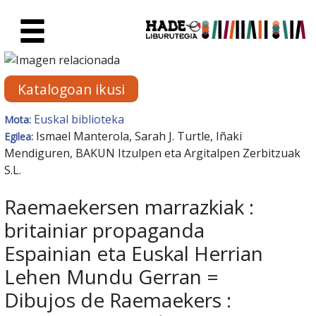
Eduki nagusira joan
Eskuratu berriak Fitxa - Liburu
Katalogoan ikusi
Euskal biblioteka
Mota:
Ismael Manterola, Sarah J. Turtle, Iñaki
Egilea:
Mendiguren, BAKUN Itzulpen eta Argitalpen Zerbitzuak
S.L.
Raemaekersen marrazkiak :
britainiar propaganda
Espainian eta Euskal Herrian
Lehen Mundu Gerran =
Dibujos de Raemaekers :