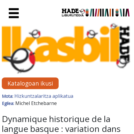
Eduki nagusira joan
Eskuratu berriak Fitxa - Liburu
Katalogoan ikusi
Hizkuntzalaritza aplikatua
Mota:
Michel Etchebarne
Egilea:
Dynamique historique de la
langue basque : variation dans