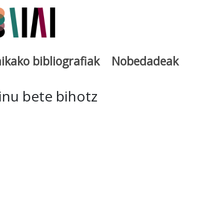
ikako bibliografiak
Nobedadeak
utegia
inu bete bihotz