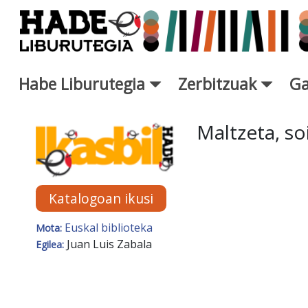
Eduki nagusira joan
Habe Liburutegia
Zerbitzuak
Ga
Eskuratu berriak Fitxa - Libur
Maltzeta, so
Katalogoan ikusi
Euskal biblioteka
Mota:
Juan Luis Zabala
Egilea: