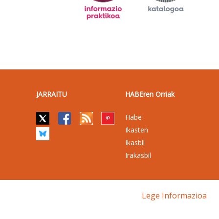
JARRAITU
HABEren Orriak
Habe
Ikasten
Ikasbil
Irakasbil
Lege Informazioa