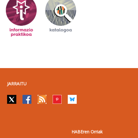
JARRAITU
HABEren Orriak