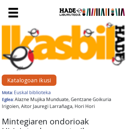
Eduki nagusira joan
Eskuratu berriak Fitxa - Liburu
Katalogoan ikusi
Euskal biblioteka
Mota:
Alazne Mujika Munduate, Gentzane Goikuria
Egilea:
Irigoien, Aitor Jauregi Larrañaga, Hori Hori
Mintegiaren ondorioak