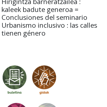
Hirigintza barneratzailea :
kaleek badute generoa =
Conclusiones del seminario
Urbanismo inclusivo : las calles
tienen género