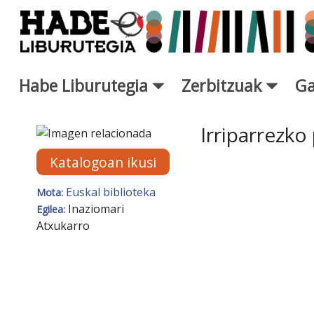
Eduki nagusira joan
Habe Liburutegia
Zerbitzuak
Ga
Eskuratu berriak Fitxa - Libur
Irriparrezko 
Katalogoan ikusi
Euskal biblioteka
Mota:
Inaziomari
Egilea:
Atxukarro