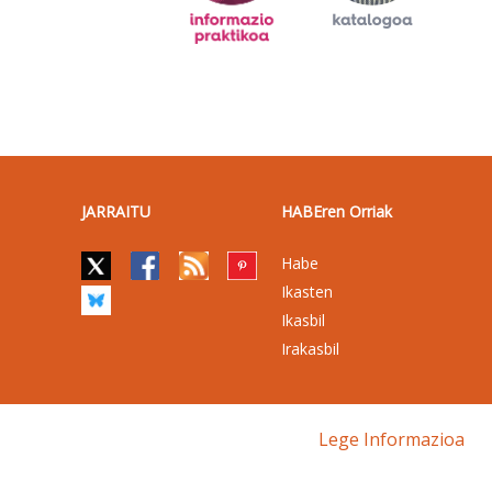
JARRAITU
HABEren Orriak
Habe
Ikasten
Ikasbil
Irakasbil
Lege Informazioa