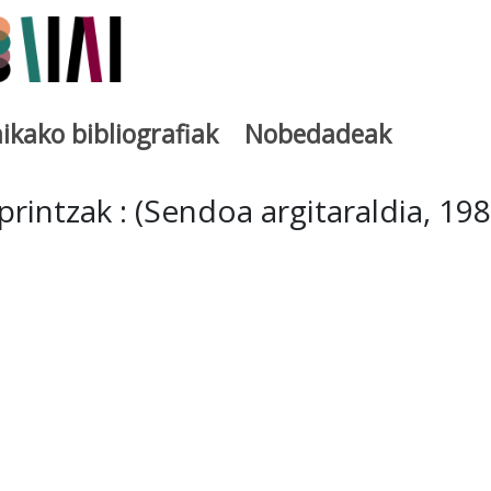
ikako bibliografiak
Nobedadeak
utegia
printzak : (Sendoa argitaraldia, 198