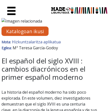
Eduki nagusira joan
Eskuratu berriak Fitxa - Liburu
Katalogoan ikusi
Hizkuntzalaritza aplikatua
Mota:
Mª Teresa García-Godoy
Egilea:
El español del siglo XVIII :
cambios diacrónicos en el
primer español moderno
La historia del español moderno ha sido poco
explorada. En este volumen, diez investigadores
demuestran que el siglo XVIII es una centuria
clave, en la diacronía de la lengua española y de sus