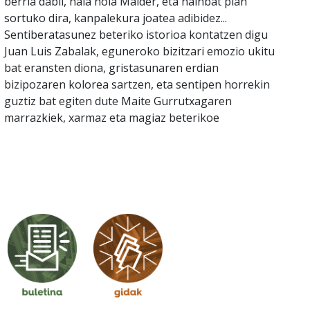
berria dabil, hala nola Maider, eta hainbat plan
sortuko dira, kanpalekura joatea adibidez...
Sentiberatasunez beteriko istorioa kontatzen digu
Juan Luis Zabalak, eguneroko bizitzari emozio ukitu
bat eransten diona, gristasunaren erdian
bizipozaren kolorea sartzen, eta sentipen horrekin
guztiz bat egiten dute Maite Gurrutxagaren
marrazkiek, xarmaz eta magiaz beterikoe