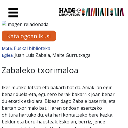
Eduki nagusira joan
Eskuratu berriak Fitxa - Liburu
Katalogoan ikusi
Euskal biblioteka
Mota:
Juan Luis Zabala, Maite Gurrutxaga
Egilea:
Zabaleko txorimaloa
Iker mutiko lotsati eta bakarti bat da. Amak lan egin
behar duela-eta, egunero berak bakarrik joan behar
du etxetik eskolara. Bidean dago Zabale baserria, eta
bertan txorimalo bat. Haren ondoan esertzeko
ohitura hartuko du, eta hari kontatzeko bere kezka,
beldur eta buru-hausteak. Eskolan, berriz, jende