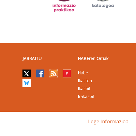
JARRAITU
HABEren Orriak
Habe
Ikasten
Ikasbil
Irakasbil
Lege Informazioa