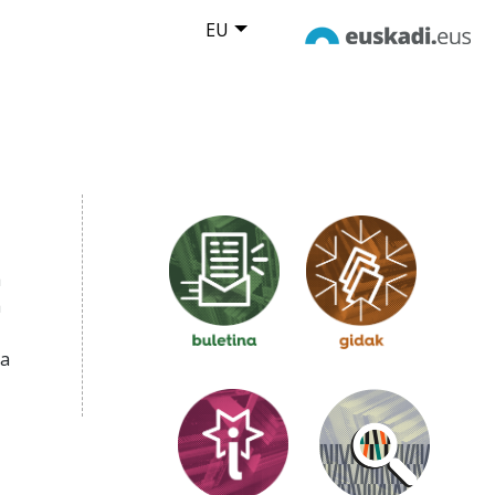
EU
a
a
na