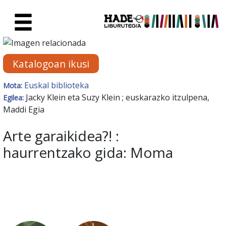
Eduki nagusira joan
Eskuratu berriak Fitxa - Liburu
Katalogoan ikusi
Euskal biblioteka
Mota:
Jacky Klein eta Suzy Klein ; euskarazko itzulpena,
Egilea:
Maddi Egia
Arte garaikidea?! :
haurrentzako gida: Moma