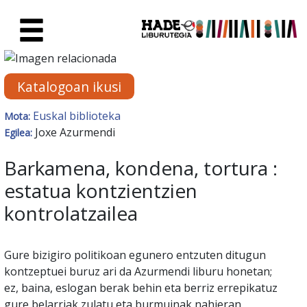
Eduki nagusira joan
Eskuratu berriak Fitxa - Liburu
Katalogoan ikusi
Euskal biblioteka
Mota:
Joxe Azurmendi
Egilea:
Barkamena, kondena, tortura :
estatua kontzientzien
kontrolatzailea
Gure bizigiro politikoan egunero entzuten ditugun
kontzeptuei buruz ari da Azurmendi liburu honetan;
ez, baina, eslogan berak behin eta berriz errepikatuz
gure belarriak zulatu eta burmuinak nahieran