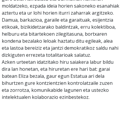
moldatzeko, ezpada ideia horien sakoneko esanahiak
aztertu eta ur lohi horien iturri zaharrak argitzeko.
Damua, barkazioa, garaile eta garaituak, esijentzia
etikoak, bizikidetzarako baldintzak, erru kolektiboa,
helburu eta bitartekoen zilegitasuna, bortxaren
kondena bezalako leloak haztatu ditu egileak, alea
eta lastoa bereiziz eta jantzi demokratikoz saldu nahi
dizkiguten errezeta totalitarioak salatuz.
Azken urteetan idatzitako hiru saiakera labur bildu
dira lan honetan, eta hiruretan ere hari bat: garai
batean Eliza bezala, gaur egun Estatua ari dela
bihurtzen gure kontzientzien kontrolatzaile zuzen
eta zorrotza, komunikabide lagunen eta ustezko
intelektualen kolaborazio ezinbestekoz.