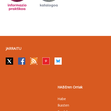
JARRAITU
HABEren Orriak
Habe
Ikasten