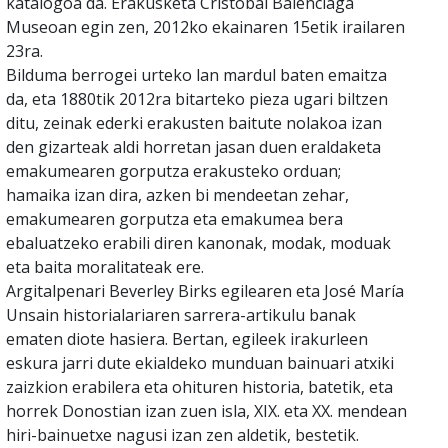
katalogoa da. Erakusketa Cristóbal Balenciaga
Museoan egin zen, 2012ko ekainaren 15etik irailaren
23ra.
Bilduma berrogei urteko lan mardul baten emaitza
da, eta 1880tik 2012ra bitarteko pieza ugari biltzen
ditu, zeinak ederki erakusten baitute nolakoa izan
den gizarteak aldi horretan jasan duen eraldaketa
emakumearen gorputza erakusteko orduan;
hamaika izan dira, azken bi mendeetan zehar,
emakumearen gorputza eta emakumea bera
ebaluatzeko erabili diren kanonak, modak, moduak
eta baita moralitateak ere.
Argitalpenari Beverley Birks egilearen eta José María
Unsain historialariaren sarrera-artikulu banak
ematen diote hasiera. Bertan, egileek irakurleen
eskura jarri dute ekialdeko munduan bainuari atxiki
zaizkion erabilera eta ohituren historia, batetik, eta
horrek Donostian izan zuen isla, XIX. eta XX. mendean
hiri-bainuetxe nagusi izan zen aldetik, bestetik.