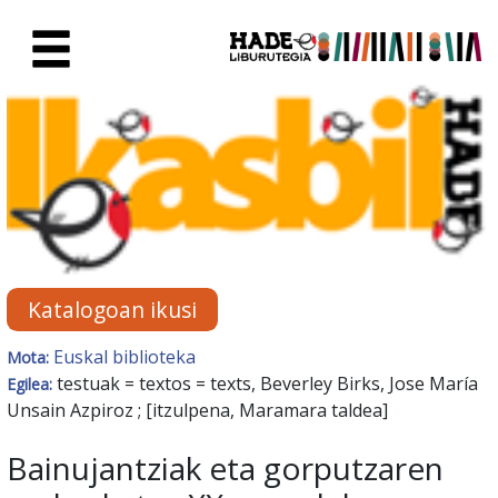
Eduki nagusira joan
Eskuratu berriak Fitxa - Liburu
Katalogoan ikusi
Euskal biblioteka
Mota:
testuak = textos = texts, Beverley Birks, Jose María
Egilea:
Unsain Azpiroz ; [itzulpena, Maramara taldea]
Bainujantziak eta gorputzaren