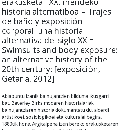
erakusketa : XX. mendeko
historia alternatiboa = Trajes
de baño y exposición
corporal: una historia
alternativa del siglo XX =
Swimsuits and body exposure:
an alternative history of the
20th century: [exposición,
Getaria, 2012]
Abiapuntu izanik bainujantzien bilduma ikusgarri
bat, Beverley Birks modaren historialariak
bainujantziaren historia dokumentatu du, alderdi
artistikoei, soziologikoei eta kulturalei begira,
1880tik hona. Argitalpena izen bereko erakusketaren