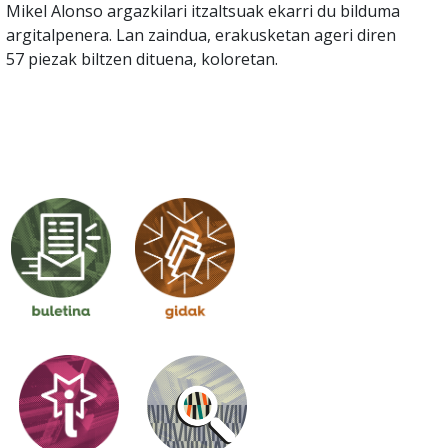
Mikel Alonso argazkilari itzaltsuak ekarri du bilduma
argitalpenera. Lan zaindua, erakusketan ageri diren
57 piezak biltzen dituena, koloretan.