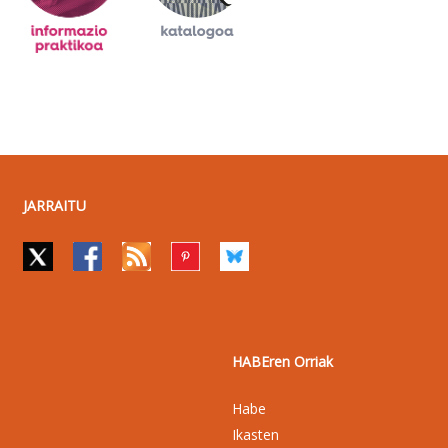
JARRAITU
HABEren Orriak
Habe
Ikasten