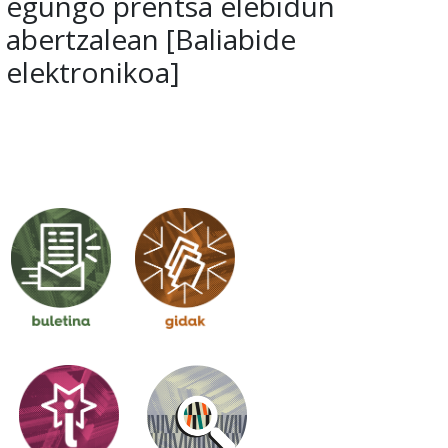
egungo prentsa elebidun
abertzalean [Baliabide
elektronikoa]