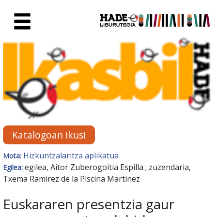
Eduki nagusira joan
Eskuratu berriak Fitxa - Liburu
Katalogoan ikusi
Hizkuntzalaritza aplikatua
Mota:
egilea, Aitor Zuberogoitia Espilla ; zuzendaria,
Egilea:
Txema Ramirez de la Piscina Martinez
Euskararen presentzia gaur