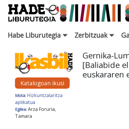
Eduki nagusira joan
Habe Liburutegia
Zerbitzuak
Ga
Eskuratu berriak Fitxa - Libur
Gernika-Lum
[Baliabide e
euskararen e
Katalogoan ikusi
Hizkuntzalaritza
Mota:
aplikatua
Arza Foruria,
Egilea:
Tamara