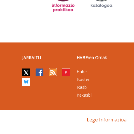
JARRAITU
HABEren Orriak
Habe
Ikasten
Ikasbil
Irakasbil
Lege Informazioa