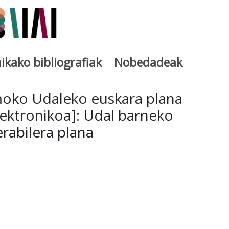
ikako bibliografiak
Nobedadeak
utegia
oko Udaleko euskara plana
lektronikoa]: Udal barneko
rabilera plana