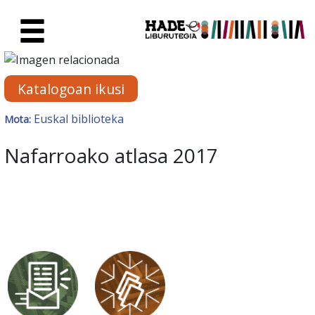
Eduki nagusira joan
Eskuratu berriak Fitxa - Liburu
Katalogoan ikusi
Euskal biblioteka
Mota:
Nafarroako atlasa 2017