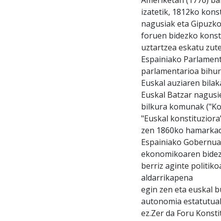
izatetik, 1812ko konst
nagusiak eta Gipuzkoa
foruen bidezko konsti
uztartzea eskatu zute
Espainiako Parlamentu
parlamentarioa bihur
Euskal auziaren bilak
Euskal Batzar nagusie
bilkura komunak ("Kon
"Euskal konstituziora
zen 1860ko hamarkada
Espainiako Gobernuak
ekonomikoaren bidezk
berriz aginte politi
aldarrikapena
egin zen eta euskal 
autonomia estatutuak 
ez.Zer da Foru Konsti