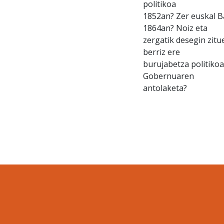
politikoa
1852an? Zer euskal B
1864an? Noiz eta
zergatik desegin zit
berriz ere
burujabetza politiko
Gobernuaren
antolaketa?