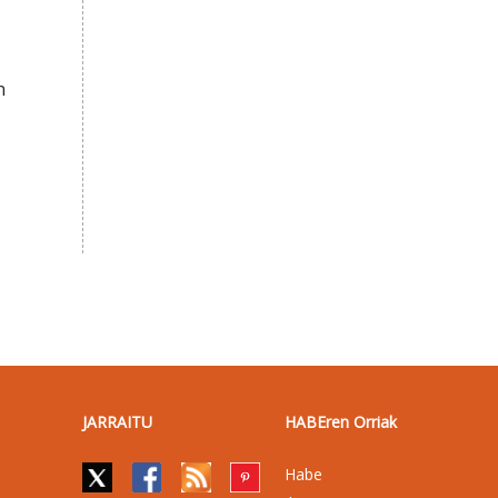
n
JARRAITU
HABEren Orriak
Habe