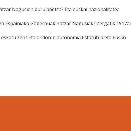
atzar Nagusien burujabetza? Eta euskal nazionalitatea
uen Espainiako Gobernuak Batzar Nagusiak? Zergatik 1917a
a eskatu zen? Eta ondoren autonomia Estatutua eta Eusko