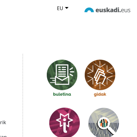
EU
rik
tan