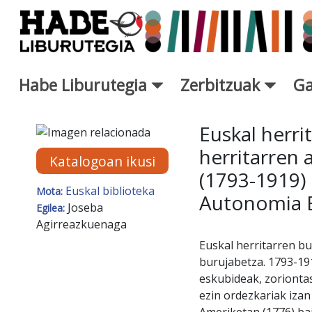
Eduki nagusira joan
Habe Liburutegia
Zerbitzuak
Ga
Eskuratu berriak Fitxa - Libur
Euskal herri
herritarren 
Katalogoan ikusi
(1793-1919) 
Euskal biblioteka
Mota:
Autonomia E
Joseba
Egilea:
Agirreazkuenaga
Euskal herritarren b
burujabetza. 1793-19
eskubideak, zoriontas
ezin ordezkariak izan 
Ameriketan (1776) bai