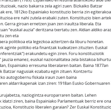
ituzioak, nazio bakarra zela agiri zuen. Bizkaiko Batzar
k ere, 1812ko Espainiako konstituzio berria zin egiterakoa
tuzioa ere nahi zutela erabaki zuten. Konstituzio bien arte
n. Gerra giroan ernetzen joan zen iraultza liberala. Eta
an “euskal auzia” deritzana txertatu zen. Aldian aldiko ara
tu zen eta
aera politikoa eta legezkoa aztertzen da liburu honetan.
k aginte politiko eta finantzak kudeatzen zituzten. Euskal
ferentziak") erakundetu egin ziren. Foru konstituziotik
" jauzia emanez, euskal nazionalitatea zela bistakoa bihurtu
n, Espainiako erresuma liberalaren baitan. Baina 1877an
 Batzar nagusiak ezabatu egin zituen. Kontzertu
o autogobernu fiskala iraun zuen baina
koaren aldarrikapenak izan ziren: 1918an Eusko Gobernuaren
burujabetza, naziogintza europarraren baitan. Lehen
idatzi ziren, baina Espainiako Parlamentuak berriz ere on
tuzioa, Konstituzio liberalen garaian? Zer Euskal Konstituzi