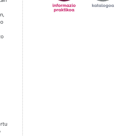
n,
ko
zo
artu
o