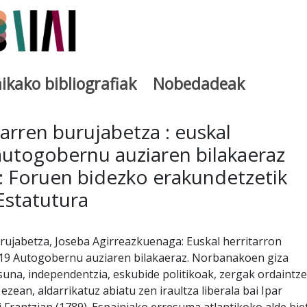
ikako bibliografiak
Nobedadeak
utegia
tarren burujabetza : euskal
autogobernu auziaren bilakaeraz
: Foruen bidezko erakundetzetik
statutura
urujabetza, Joseba Agirreazkuenaga: Euskal herritarron
19 Autogobernu auziaren bilakaeraz. Norbanakoen giza
una, independentzia, eskubide politikoak, zergak ordaintze
ezean, aldarrikatuz abiatu zen iraultza liberala bai Ipar
 Frantzian (1789). Espainiako erresuma atlantikoko alde bie