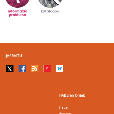
JARRAITU
HABEren Orriak
Habe
Ikasten