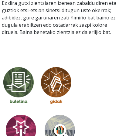
Ez dira gutxi zientziaren izenean zabaldu diren eta
guztiok etsi-etsian sinetsi ditugun uste okerrak;
adibidez, gure garunaren zati ñimiño bat baino ez
dugula erabiltzen edo ostadarrak zazpi kolore
dituela. Baina benetako zientzia ez da erlijio bat.