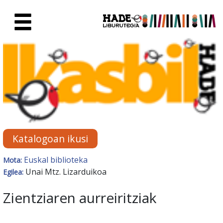
Eduki nagusira joan
Eskuratu berriak Fitxa - Liburu
Katalogoan ikusi
Euskal biblioteka
Mota:
Unai Mtz. Lizarduikoa
Egilea:
Zientziaren aurreiritziak