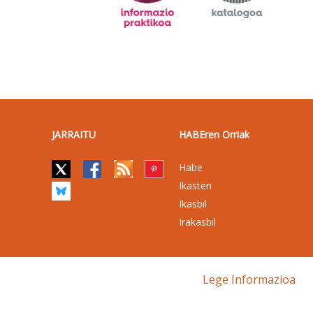
JARRAITU
HABEren Orriak
Habe
Ikasten
Ikasbil
Irakasbil
Lege Informazioa