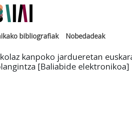
ikako bibliografiak
Nobedadeak
utegia
skolaz kanpoko jardueretan euskar
langintza [Baliabide elektronikoa]