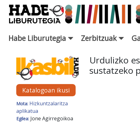
Eduki nagusira joan
Habe Liburutegia
Zerbitzuak
Ga
Eskuratu berriak Fitxa - Libur
Urdulizko e
sustatzeko p
Katalogoan ikusi
Hizkuntzalaritza
Mota:
aplikatua
Jone Agirregoikoa
Egilea: