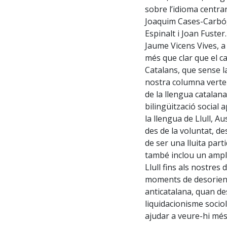
sobre l’idioma centran
Joaquim Cases-Carbó, 
Espinalt i Joan Fuster
Jaume Vicens Vives, a 
més que clar que el ca
Catalans, que sense la
nostra columna verteb
de la llengua catalana
bilingüització social a
la llengua de Llull, 
des de la voluntat, des 
de ser una lluita parti
també inclou un ampl
Llull fins als nostres 
moments de desorienta
anticatalana, quan des
liquidacionisme sociol
ajudar a veure-hi més 