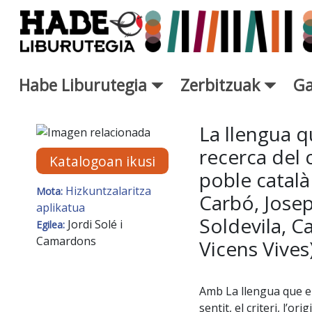
Eduki nagusira joan
Habe Liburutegia
Zerbitzuak
Ga
Eskuratu berriak Fitxa - Libur
La llengua q
recerca del c
Katalogoan ikusi
poble català
Hizkuntzalaritza
Mota:
Carbó, Josep
aplikatua
Soldevila, Ca
Jordi Solé i
Egilea:
Camardons
Vicens Vives
Amb La llengua que ens
sentit, el criteri, l’or