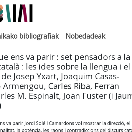
ikako bibliografiak
Nobedadeak
utegia
ue ens va parir : set pensadors a la
atalà : les ides sobre la llengua i el
 de Josep Yxart, Joaquim Casas-
 Armengou, Carles Riba, Ferran
rles M. Espinalt, Joan Fuster (i Jau
)
 va parir Jordi Solé i Camardons vol mostrar la direcció, el
iginalitat, la potència, les raons i contradiccions del discurs cat