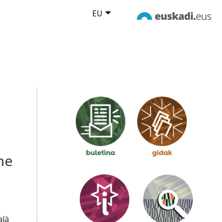
EU
me
alà