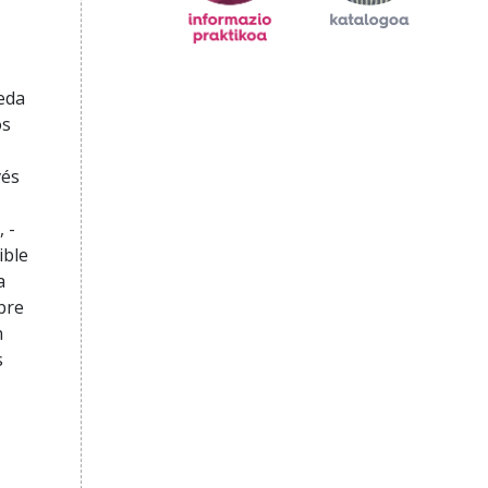
ueda
os
vés
 -
ible
a
ibre
n
s