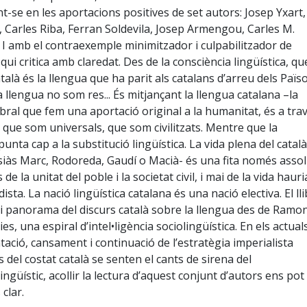
t-se en les aportacions positives de set autors: Josep Yxart,
Carles Riba, Ferran Soldevila, Josep Armengou, Carles M.
. I amb el contraexemple minimitzador i culpabilitzador de
qui critica amb claredat. Des de la consciència lingüística, q
talà és la llengua que ha parit als catalans d’arreu dels Païs
 llengua no som res... És mitjançant la llengua catalana –la
ral que fem una aportació original a la humanitat, és a tra
 que som universals, que som civilitzats. Mentre que la
punta cap a la substitució lingüística. La vida plena del català,
Ausiàs Marc, Rodoreda, Gaudí o Macià- és una fita només assol
de la unitat del poble i la societat civil, i mai de la vida hauri
dista. La nació lingüística catalana és una nació electiva. El ll
i panorama del discurs català sobre la llengua des de Ramo
dies, una espiral d’intel•ligència sociolingüística. En els actual
ció, cansament i continuació de l’estratègia imperialista
 del costat català se senten el cants de sirena del
ingüístic, acollir la lectura d’aquest conjunt d’autors ens pot
clar.